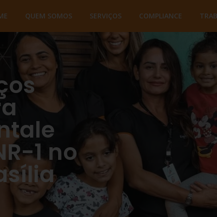
ME
QUEM SOMOS
SERVIÇOS
COMPLIANCE
TRA
ços
ra
ntale
NR-1 no
sília