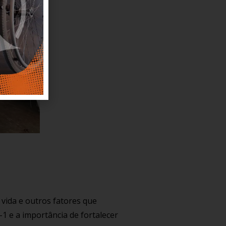
vida e outros fatores que
 e a importância de fortalecer