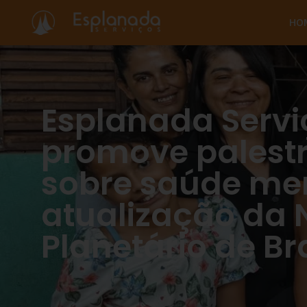
HO
Esplanada Servi
promove palest
sobre saúde me
atualização da 
Planetário de Bra